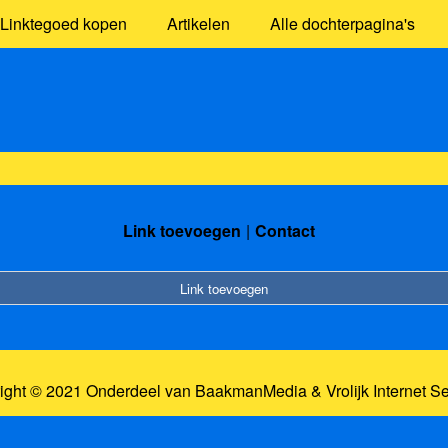
Linktegoed kopen
Artikelen
Alle dochterpagina's
Link toevoegen
Contact
Link toevoegen
ight © 2021 Onderdeel van
BaakmanMedia
&
Vrolijk Internet S